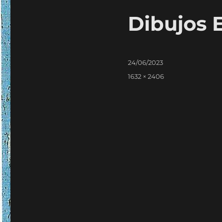
Dibujos 
Publicado
24/06/2023
em
Tamanho
1632 × 2406
real