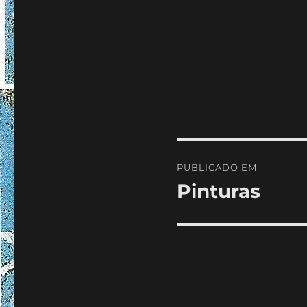
Navegação
PUBLICADO EM
de
Pinturas
artigos