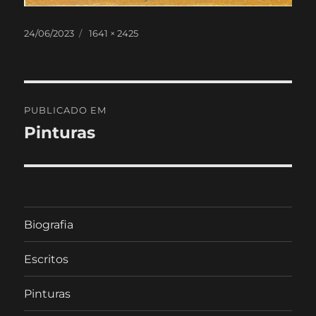
Publicado
Tamanho
24/06/2023
1641 × 2425
em
real
Navegação
PUBLICADO EM
de
Pinturas
artigos
Biografia
Escritos
Pinturas