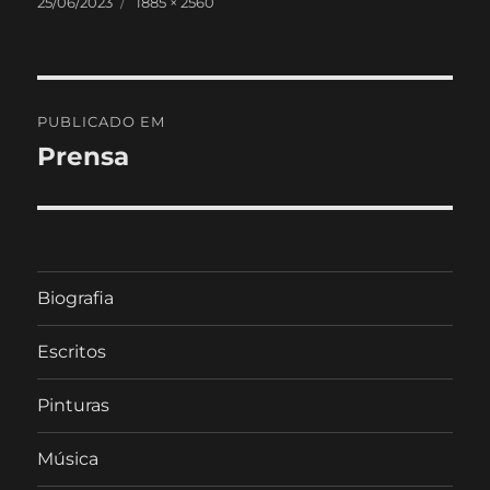
Publicado
Tamanho
25/06/2023
1885 × 2560
em
real
Navegação
PUBLICADO EM
de
Prensa
artigos
Biografia
Escritos
Pinturas
Música