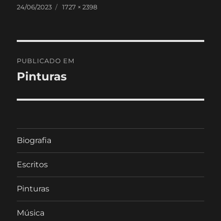
Publicado
Tamanho
24/06/2023
1727 × 2398
em
real
Navegação
PUBLICADO EM
de
Pinturas
artigos
Biografia
Escritos
Pinturas
Música