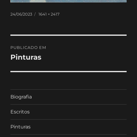
Publicado
Tamanho
24/06/2023
1641 × 2417
em
real
Navegação
PUBLICADO EM
de
Pinturas
artigos
Biografia
Escritos
Pinturas