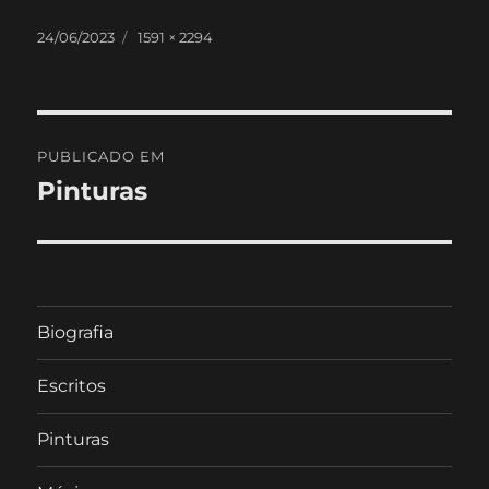
Publicado
Tamanho
24/06/2023
1591 × 2294
em
real
Navegação
PUBLICADO EM
de
Pinturas
artigos
Biografia
Escritos
Pinturas