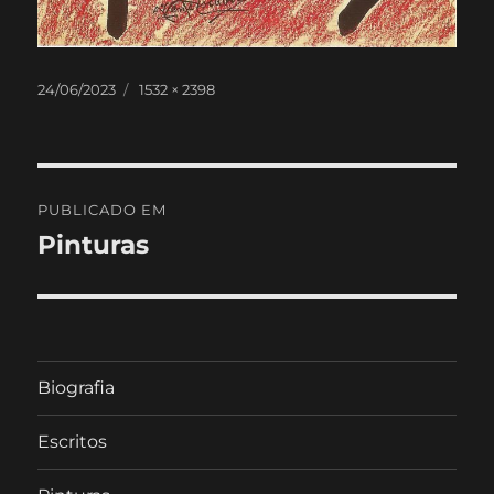
Publicado
Tamanho
24/06/2023
1532 × 2398
em
real
Navegação
PUBLICADO EM
de
Pinturas
artigos
Biografia
Escritos