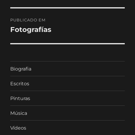
Navegação
PUBLICADO EM
de
Fotografías
artigos
Biografia
Escritos
Pinturas
Música
Vídeos