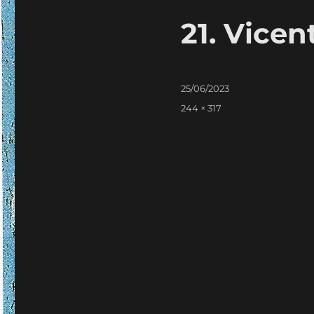
21. Vice
Publicado
25/06/2023
em
Tamanho
244 × 317
real