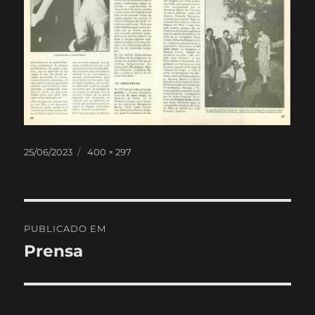
Publicado
Tamanho
25/06/2023
400 × 297
em
real
Navegação
PUBLICADO EM
de
Prensa
artigos