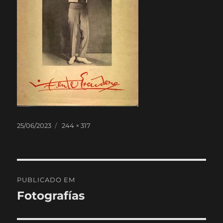
Publicado
Tamanho
25/06/2023
244 × 317
em
real
Navegação
PUBLICADO EM
de
Fotografías
artigos