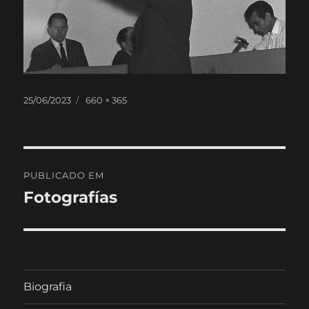
Publicado
Tamanho
25/06/2023
660 × 365
em
real
Navegação
PUBLICADO EM
de
Fotografías
artigos
Biografia