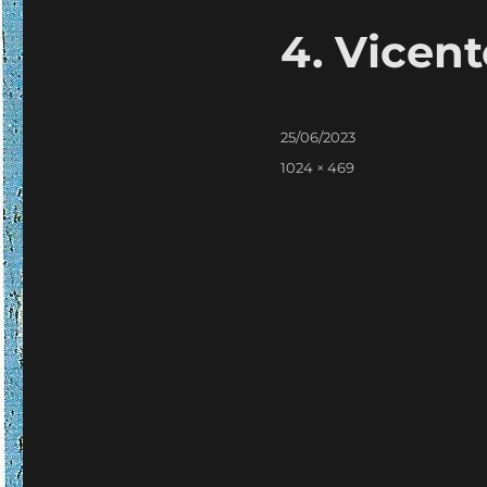
4. Vicen
Publicado
25/06/2023
em
Tamanho
1024 × 469
real