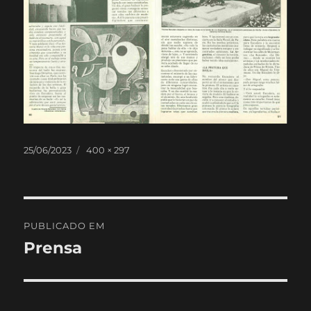
Publicado
Tamanho
25/06/2023
400 × 297
em
real
Navegação
PUBLICADO EM
de
Prensa
artigos