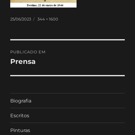
Publicado
Tamanho
25/06/2023
344 × 1600
em
real
Navegação
PUBLICADO EM
de
Prensa
artigos
Biografia
Escritos
Pinturas