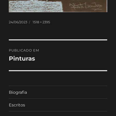
Publicado
Tamanho
24/06/2023
1518 × 2395
em
real
Navegação
PUBLICADO EM
de
Pinturas
artigos
Biografia
Escritos