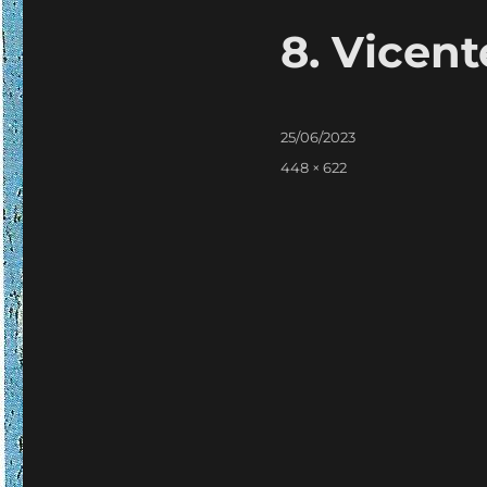
8. Vicen
Publicado
25/06/2023
em
Tamanho
448 × 622
real