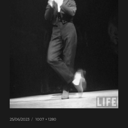
Publicado
Tamanho
25/06/2023
1007 × 1280
em
real