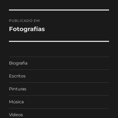
Navegação
PUBLICADO EM
de
Fotografías
artigos
Biografia
Escritos
Pinturas
Música
Vídeos