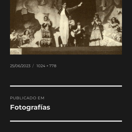
Publicado
Tamanho
25/06/2023
1024 × 778
em
real
Navegação
PUBLICADO EM
de
Fotografías
artigos