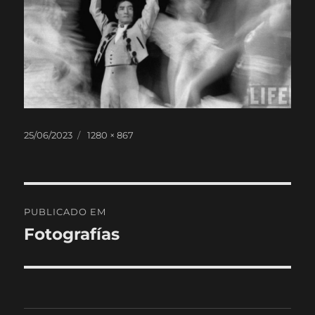
Publicado
Tamanho
25/06/2023
1280 × 867
em
real
Navegação
PUBLICADO EM
de
Fotografías
artigos